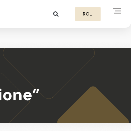
ROL
ione”