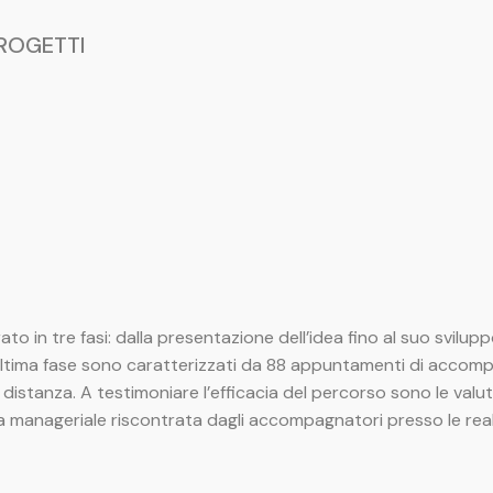
PROGETTI
 in tre fasi: dalla presentazione dell’idea fino al suo svilup
rza e ultima fase sono caratterizzati da 88 appuntamenti di acco
stanza. A testimoniare l’efficacia del percorso sono le valutazi
a manageriale riscontrata dagli accompagnatori presso le rea