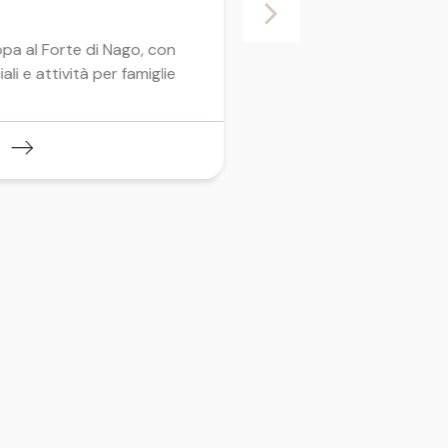
Torbole sul Gar
31.07.2026
pa al Forte di Nago, con
li e attività per famiglie
Un’esibizione, insieme ad
Classica Clandestina, pe
nuova edizione di Music
Generation
Scopri di più