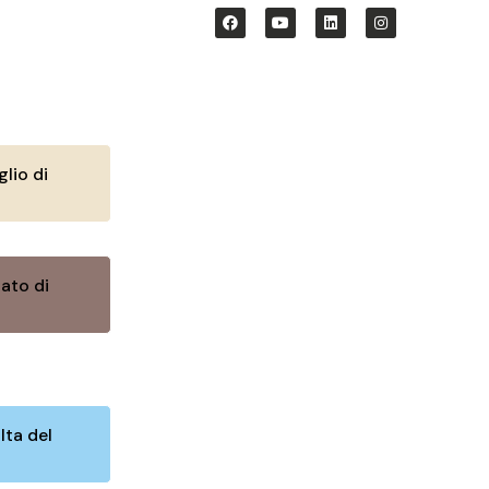
lio di
ato di
lta del