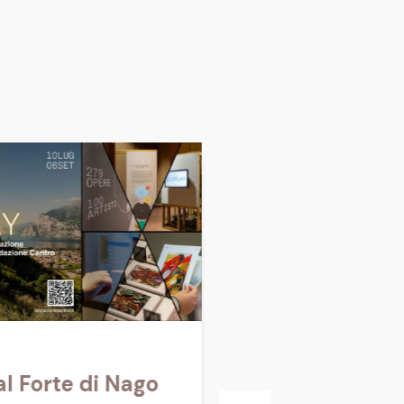
Dardust e Class
l Forte di Nago
Clandestina x