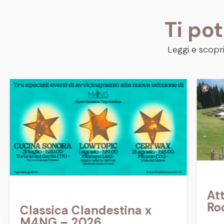
Ti po
Leggi e scopri
Att
Ro
Classica Clandestina x
M4NG – 2026