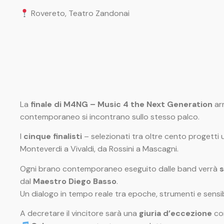
Rovereto, Teatro Zandonai
La
finale di M4NG – Music 4 the Next Generation
arr
contemporaneo si incontrano sullo stesso palco.
I
cinque finalisti
– selezionati tra oltre cento progetti u
Monteverdi a Vivaldi, da Rossini a Mascagni.
Ogni brano contemporaneo eseguito dalle band verrà
dal
Maestro Diego Basso
.
Un dialogo in tempo reale tra epoche, strumenti e sensibi
A decretare il vincitore sarà una
giuria d’eccezione
co