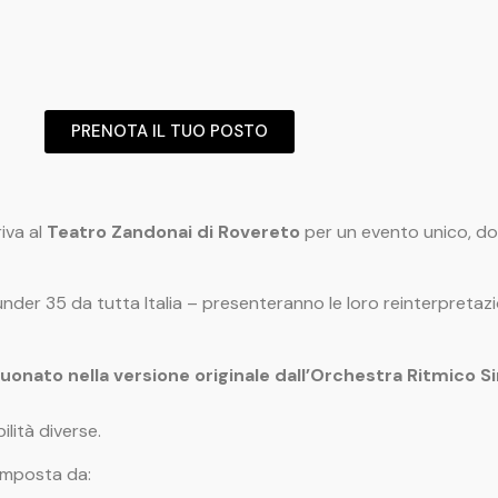
PRENOTA IL TUO POSTO
iva al
Teatro Zandonai di Rovereto
per un evento unico, dove
nder 35 da tutta Italia – presenteranno le loro reinterpretazio
suonato
nella versione originale dall’Orchestra Ritmico Si
lità diverse.
mposta da: