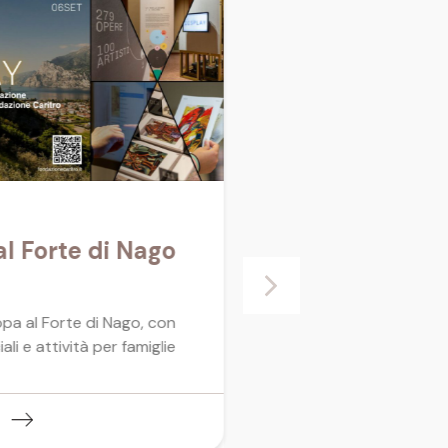
Dardust e Class
l Forte di Nago
Clandestina x
Torbole sul Gar
31.07.2026
pa al Forte di Nago, con
li e attività per famiglie
Un’esibizione, insieme ad
Classica Clandestina, pe
nuova edizione di Music
Generation