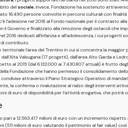
mbito del
sociale
, invece, Fondazione ha sostenuto attraverso i
iato 16.490 persone coinvolte in percorsi culturali con finalità 
c’è l’adesione nel 2016 al Fondo nazionale per il contrasto all
n il Governo e finalizzato alla rimozione degli ostacoli che im
nel 2016 dedicati all’infanzia e all’adolescenza, i cui progetti
di contributo.
 territoriale l’area del Trentino in cui si concentra la maggior
) dall’Alta Valsugana (17 progetti), dall’area Alto Garda e Ledro (
etto al 2015 (dal 6.132.000 ai 7.430.807 attuali) è frutto degl
 della Fondazione che hanno permesso il consolidamento dello
ni, condivise attraverso il Piano Strategico Operativo di manda
 la conferma o rivalutazione al rialzo degli interventi attivati
oni di euro di disponibilità per l’attività erogativa, che potrà 
e
pari a 12.563.417 milioni di euro con un incremento rispetto al 
 (511 milioni di euro valutando il patrimonio al fair value) così 