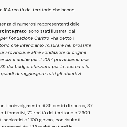
a 184 realtà del territorio che hanno
resenza di numerosi rappresentanti delle
rt Integrato
, sono stati illustrati dal
o per Fondazione Caritro
–ha detto il
ritorio che intendiamo misurare nei prossimi
a Provincia, e altre Fondazioni di origine
esercizi e anche per il 2017 prevediamo una
0% del budget stanziato per la ricerca e le
uindi di raggiungere tutti gli obiettivi
n il coinvolgimento di 35 centri di ricerca, 37
i formativi, 72 realtà del territorio e 2.309
colastici e 1.100 giovani, con risultati
, promossi da 438 realtà culturali in