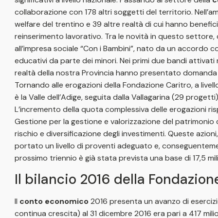
collaborazione con 178 altri soggetti del territorio. Nell’a
welfare del trentino e 39 altre realtà di cui hanno benefic
reinserimento lavorativo. Tra le novità in questo settore, 
all’impresa sociale “Con i Bambini”, nato da un accordo co
educativi da parte dei minori. Nei primi due bandi attivati 
realtà della nostra Provincia hanno presentato domanda 
Tornando alle erogazioni della Fondazione Caritro, a livello
è la Valle dell’Adige, seguita dalla Vallagarina (29 progetti
L’incremento della quota complessiva delle erogazioni risp
Gestione per la gestione e valorizzazione del patrimonio
rischio e diversificazione degli investimenti. Queste azio
portato un livello di proventi adeguato e, conseguentemente,
prossimo triennio è già stata prevista una base di 17,5 mili
Il bilancio 2016 della Fondazion
Il
conto economico
2016 presenta un avanzo di esercizio 
continua crescita) al 31 dicembre 2016 era pari a 417 milioni