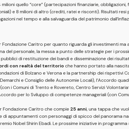
lioni quello “core” (partecipazioni finanziarie, obbligazioni, fon
niali) e 8 milioni di altro (crediti, ratei e risconti). Risultati re
gazioni nel tempo e alla salvaguardia del patrimonio dall’inflaz
 Fondazione Caritro per quanto riguarda gli investimenti ma anc
rna del personale, la messa a punto delle strategie per i pross
pubblici di restituzione dei bandi e disseminazione dei risultati
rdi con realtà del territorio
che hanno portato alla nascita 
dazioni di Bolzano e Verona e la partnership dei rispettivi Con
Demarchi e Consiglio delle Autonomie Locali), l’Accordo quadr
 (con i Comuni di Trento e Rovereto, Centro Servizi Volontariat
 l’Accordo per lo Sviluppo di competenze manageriali (con Co
er Fondazione Caritro che compie
25 anni
, una tappa che vuol
ie di appuntamenti con personaggi di spicco del panorama nazio
a Premio Nobel Shirin Ebadi. Le prossime iniziative in program