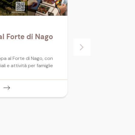
Dardust e Class
l Forte di Nago
Clandestina x
Torbole sul Gar
31.07.2026
pa al Forte di Nago, con
li e attività per famiglie
Un’esibizione, insieme ad
Classica Clandestina, pe
nuova edizione di Music
Generation
Scopri di più