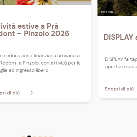
ività estive a Prà
dont – Pinzolo 2026
DISPLAY a
 e educazione finanziaria arrivano a
DISPLAY fa tap
Rodont, a Pinzolo, con attività per le
aperture specia
glie ad ingresso libero
Scopri di più
ri di più