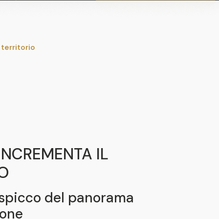
territorio
INCREMENTA IL
IO
i spicco del panorama
ione