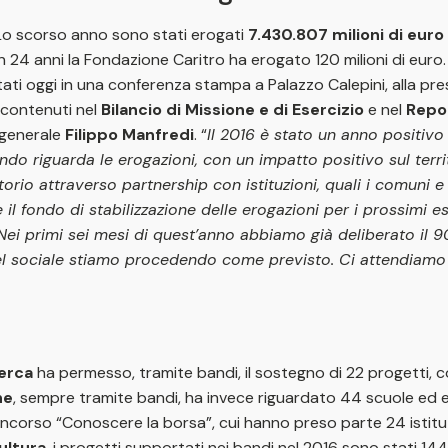
. Lo scorso anno sono stati erogati
7.430.807 milioni di euro
 24 anni la Fondazione Caritro ha erogato 120 milioni di euro.
entati oggi in una conferenza stampa a Palazzo Calepini, alla p
, contenuti nel
Bilancio di Missione e di Esercizio
e nel
Repo
 generale
Filippo Manfredi
. “
Il 2016 è stato un anno positiv
uando riguarda le erogazioni, con un impatto positivo sul ter
io attraverso partnership con istituzioni, quali i comuni e l
il fondo di stabilizzazione delle erogazioni per i prossimi 
Nei primi sei mesi di quest’anno abbiamo già deliberato il 9
e del sociale stiamo procedendo come previsto. Ci attendiamo q
cerca
ha permesso, tramite bandi, il sostegno di 22 progetti, co
ne
, sempre tramite bandi, ha invece riguardato 44 scuole ed ent
corso “Conoscere la borsa”, cui hanno preso parte 24 istituti s
ultura
, i progetti supportati nei bandi nel 2016 sono stati 144