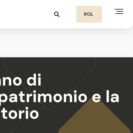
ROL
nno di
patrimonio e la
itorio