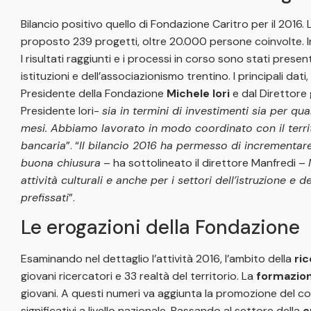
Bilancio positivo quello di Fondazione Caritro per il 2016
proposto 239 progetti, oltre 20.000 persone coinvolte. In
I risultati raggiunti e i processi in corso sono stati pres
istituzioni e dell’associazionismo trentino. I principali dati
Presidente della Fondazione
Michele Iori
e dal Direttore
Presidente Iori-
sia in termini di investimenti sia per q
mesi. Abbiamo lavorato in modo coordinato con il territor
bancaria
”. “
Il bilancio 2016 ha permesso di incrementare 
buona chiusura
– ha sottolineato il direttore Manfredi –
attività culturali e anche per i settori dell’istruzione 
prefissati
”.
Le erogazioni della Fondazione
Esaminando nel dettaglio l’attività 2016, l’ambito della
ri
giovani ricercatori e 33 realtà del territorio. La
formazio
giovani. A questi numeri va aggiunta la promozione del con
significativi a livello nazionale. Passando al settore della
c