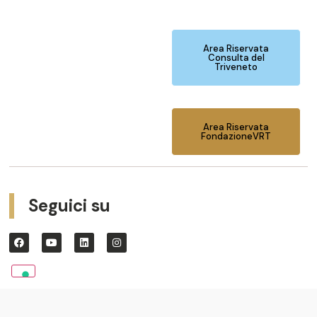
Area Riservata
Consulta del
Triveneto
Area Riservata
FondazioneVRT
Seguici su
© 2026 Fondazione Cassa di Risparmio di Trento e
Rovereto CF 96025320225 – CUD E4X9PNC |
Privacy