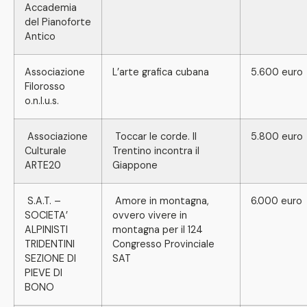
Accademia
del Pianoforte
Antico
Associazione
L’arte grafica cubana
5.600 euro
Filorosso
o.n.l.u.s.
Associazione
Toccar le corde. Il
5.800 euro
Culturale
Trentino incontra il
ARTE20
Giappone
S.A.T. –
Amore in montagna,
6.000 euro
SOCIETA’
ovvero vivere in
ALPINISTI
montagna per il 124
TRIDENTINI
Congresso Provinciale
SEZIONE DI
SAT
PIEVE DI
BONO