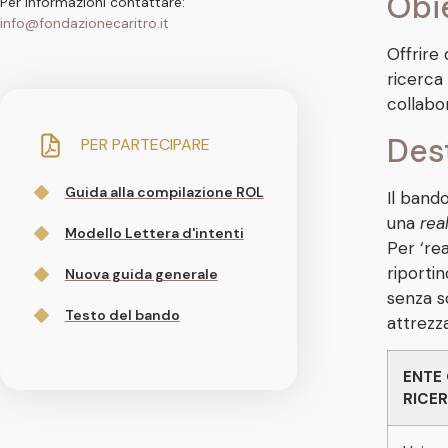
Obi
Per informazioni contattare:
info@fondazionecaritro.it
Offrire 
ricerca
collabo
Dest
PER PARTECIPARE
Guida alla compilazione ROL
Il band
una
rea
Modello Lettera d'intenti
Per ‘rea
riporti
Nuova guida generale
senza s
Testo del bando
attrezza
ENTE 
RICE