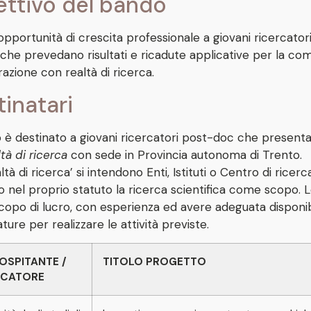
ettivo del bando
opportunità di crescita professionale a giovani ricercatori
 che prevedano risultati e ricadute applicative per la co
razione con realtà di ricerca.
inatari
o è destinato a giovani ricercatori post-doc che present
ltà di ricerca
con sede in Provincia autonoma di Trento.
ltà di ricerca’ si intendono Enti, Istituti o Centro di rice
no nel proprio statuto la ricerca scientifica come scopo. L
copo di lucro, con esperienza ed avere adeguata disponibi
ture per realizzare le attività previste.
OSPITANTE /
TITOLO PROGETTO
RCATORE