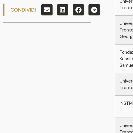
Univer
Trento
CONDIVIDI
Univer
Trento
Georg
Fonda
Kessler
Samue
Univer
Trento
INSTM 
Univer
Trento