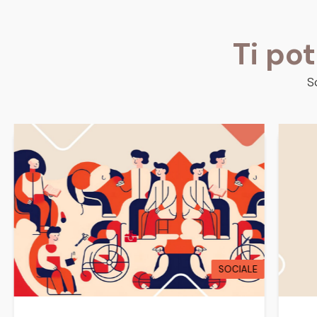
Ti po
S
SOCIALE