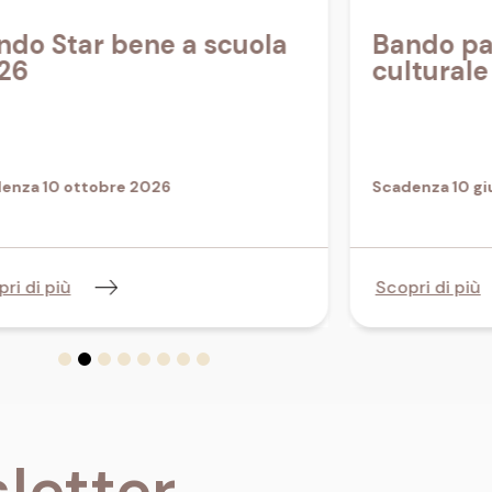
ndo Star bene a scuola
Bando pa
26
cultural
enza 10 ottobre 2026
Scadenza 10 g
ri di più
Scopri di più
letter