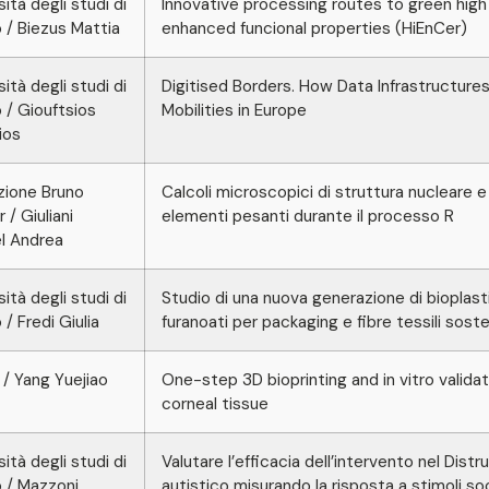
sità degli studi di
Innovative processing routes to green hig
 / Biezus Mattia
enhanced funcional properties (HiEnCer)
sità degli studi di
Digitised Borders. How Data Infrastructure
 / Giouftsios
Mobilities in Europe
ios
zione Bruno
Calcoli microscopici di struttura nucleare e 
 / Giuliani
elementi pesanti durante il processo R
l Andrea
sità degli studi di
Studio di una nuova generazione di bioplasti
 / Fredi Giulia
furanoati per packaging e fibre tessili soste
/ Yang Yuejiao
One-step 3D bioprinting and in vitro validati
corneal tissue
sità degli studi di
Valutare l’efficacia dell’intervento nel Dist
 / Mazzoni
autistico misurando la risposta a stimoli so