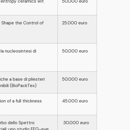
h entropy ceramics wit
50.000 euro
s Shape the Control of
25.000 euro
la nucleosintesi di
50.000 euro
che a base di pliesteri
50.000 euro
nibili (BioPackTex)
on of a full thickness
45.000 euro
rurbo dello Spettro
30.000 euro
ciali: uno studio EEG-eye