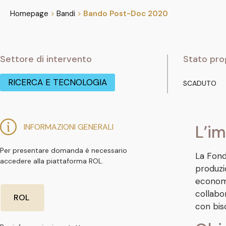
Homepage
>
Bandi
>
Bando Post-Doc 2020
Settore di intervento
Stato pro
RICERCA E TECNOLOGIA
SCADUTO
INFORMAZIONI GENERALI
L’im
Per presentare domanda è necessario
La Fonda
accedere alla piattaforma ROL.
produzi
economi
collabo
ROL
con bis