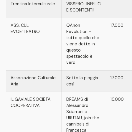
Trentina Interculturale
VISSERO…INFELICI
E SCONTENTI!
ASS. CUL.
QAnon
17.000
EVOE’!TEATRO
Revolution –
tutto quello che
viene detto in
questo
spettacolo è
vero
Associazione Culturale
Sotto la pioggia
17.000
Aria
così
IL GAVIALE SOCIETÀ
DREAMS di
10.000
COOPERATIVA
Alessandro
Sciarroni e
URUTAU_join the
cannibals di
Francesca