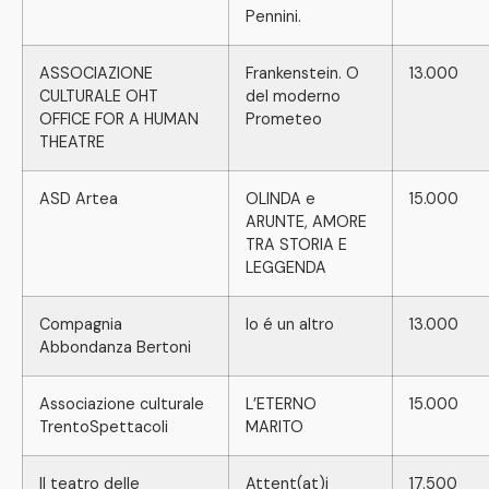
Pennini.
ASSOCIAZIONE
Frankenstein. O
13.000
CULTURALE OHT
del moderno
OFFICE FOR A HUMAN
Prometeo
THEATRE
ASD Artea
OLINDA e
15.000
ARUNTE, AMORE
TRA STORIA E
LEGGENDA
Compagnia
Io é un altro
13.000
Abbondanza Bertoni
Associazione culturale
L’ETERNO
15.000
TrentoSpettacoli
MARITO
Il teatro delle
Attent(at)i
17.500