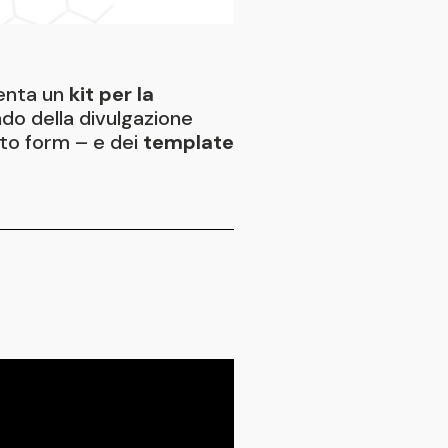
venta un
kit per la
ndo della divulgazione
ito form – e dei
template