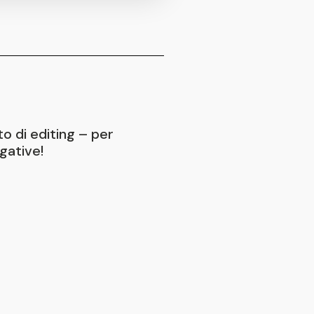
o di editing – per
gative!