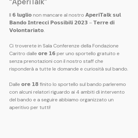
“AperiTalk”
Il 𝟲 𝗹𝘂𝗴𝗹𝗶𝗼 non mancare al nostro 𝗔𝗽𝗲𝗿𝗶𝗧𝗮𝗹𝗸 𝘀𝘂𝗹
𝗕𝗮𝗻𝗱𝗼 𝗜𝗻𝘁𝗿𝗲𝗰𝗰𝗶 𝗣𝗼𝘀𝘀𝗶𝗯𝗶𝗹𝗶 𝟮𝟬𝟮𝟯 – 𝗧𝗲𝗿𝗿𝗲 𝗱𝗶
𝗩𝗼𝗹𝗼𝗻𝘁𝗮𝗿𝗶𝗮𝘁𝗼.
Ci troverete in Sala Conferenze della Fondazione
Caritro dalle 𝗼𝗿𝗲 𝟭𝟲 per uno sportello gratuito e
senza prenotazioni con il nostro staff che
risponderà a tutte le domande e curiosità sul bando.
Dalle 𝗼𝗿𝗲 𝟭𝟴 finito lo sportello sul bando parleremo
con alcuni relatori riguardo ai 4 ambiti di intervento
del bando e a seguire abbiamo organizzato un
aperitivo per tutti!