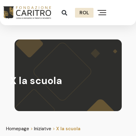
ROL
X la scuola
Homepage
>
Iniziatve
>
X la scuola