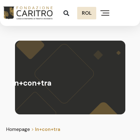
ROL
In+con+tra
Homepage
>
In+con+tra