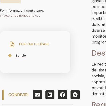
giovanil
ed incen
Per informazioni contattare:
importa
info@fondazionecaritro.it
realtà 
delle a
diverse
monitora
program
PER PARTECIPARE
Dest
Bando
Le real
del sist
sociale,
soprattu
privati
dimostr
CONDIVIDI
Requ