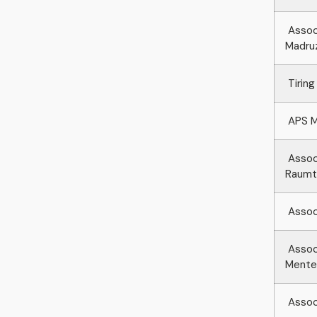
Associ
Madru
Tiring
APS Mu
Associ
Raumt
Associ
Associ
Mente
Assoc