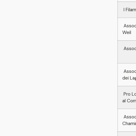
I Fila
Associ
Weil
Assoc
Associ
dei La
Pro Lo
al Cor
Associ
Chami