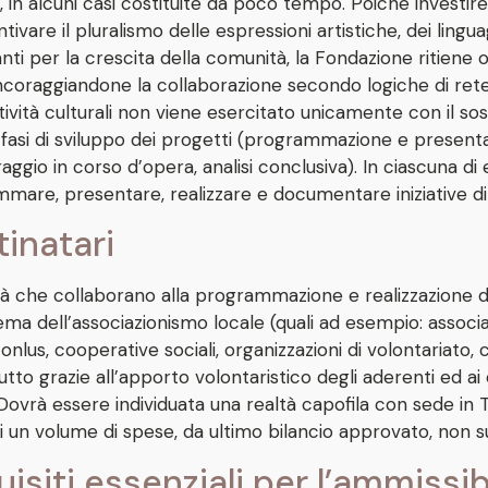
i, in alcuni casi costituite da poco tempo. Poiché investir
tivare il pluralismo delle espressioni artistiche, dei ling
nti per la crescita della comunità, la Fondazione ritiene o
incoraggiandone la collaborazione secondo logiche di rete
ttività culturali non viene esercitato unicamente con il
 fasi di sviluppo dei progetti (programmazione e presenta
ggio in corso d’opera, analisi conclusiva). In ciascuna di 
mare, presentare, realizzare e documentare iniziative di
inatari
tà che collaborano alla programmazione e realizzazione 
ema dell’associazionismo locale (quali ad esempio: associa
 onlus, cooperative sociali, organizzazioni di volontariato,
tto grazie all’apporto volontaristico degli aderenti ed ai 
. Dovrà essere individuata una realtà capofila con sede i
i un volume di spese, da ultimo bilancio approvato, non 
isiti essenziali per l’ammissib