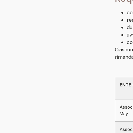
co
re
du
av
co
Ciascun
rimanda
ENTE
Associ
May
Associ