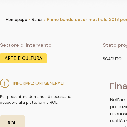
Homepage
>
Bandi
>
Primo bando quadrimestrale 2016 per p
Settore di intervento
Stato pro
ARTE E CULTURA
SCADUTO
INFORMAZIONI GENERALI
Fina
Per presentare domanda è necessario
Nell’amb
accedere alla piattaforma ROL.
produzio
riconos
realtà 
ROL