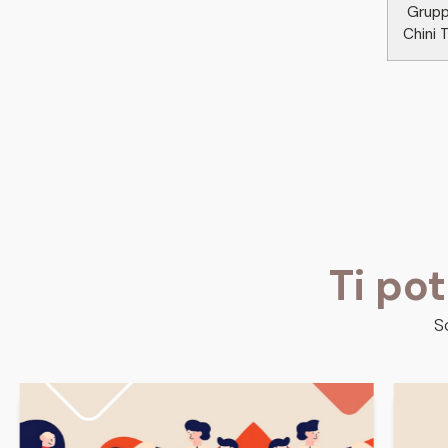
Grupp
Chini 
Ti po
S