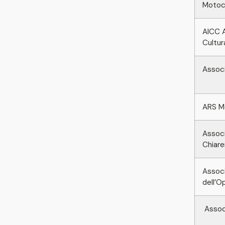
Motoc
AICC A
Cultur
Associ
ARS M
Associ
Chiar
Associ
dell’O
Assoc