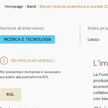
Homepage
>
Bandi
>
Bando ricerca umanistica e sociale 2
Settore di intervento
Stato pro
RICERCA E TECNOLOGIA
CHIUSO
INFORMAZIONI GENERALI
L’im
Per presentare domanda è necessario
La Fonda
accedere alla piattaforma ROL.
produzi
economi
collabo
ROL
con bis