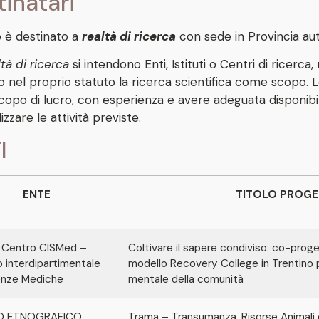
inatari
o è destinato a
realtà di ricerca
con sede in Provincia au
ltà di ricerca
si intendono Enti, Istituti o Centri di ricerc
no nel proprio statuto la ricerca scientifica come scopo. L
copo di lucro, con esperienza e avere adeguata disponibil
izzare le attività previste.
I
ENTE
TITOLO PROG
 Centro CISMed –
Coltivare il sapere condiviso: co-proge
 interdipartimentale
modello Recovery College in Trentino p
enze Mediche
mentale della comunità
O ETNOGRAFICO
Trama – Transumanza, Risorse Animali e