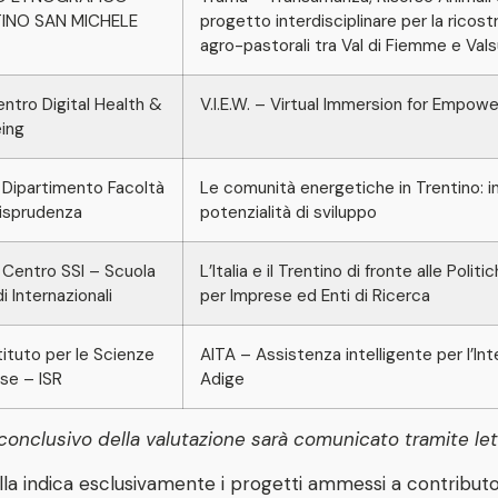
INO SAN MICHELE
progetto interdisciplinare per la ricost
agro-pastorali tra Val di Fiemme e Val
ntro Digital Health &
V.I.E.W. – Virtual Immersion for Empo
ing
Dipartimento Facoltà
Le comunità energetiche in Trentino: 
risprudenza
potenzialità di sviluppo
Centro SSI – Scuola
L’Italia e il Trentino di fronte alle Polit
i Internazionali
per Imprese ed Enti di Ricerca
tituto per le Scienze
AITA – Assistenza intelligente per l’In
ose – ISR
Adige
 conclusivo della valutazione sarà comunicato tramite let
lla indica esclusivamente i progetti ammessi a contributo