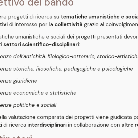
ettivo del bando
re progetti di ricerca su
tematiche umanistiche
e
socia
tivi
di interesse per la
collettività
grazie al coinvolgimen
tiche umanistiche e sociali dei progetti presentati devo
ti
settori scientifico-disciplinari
:
enze dell’antichità, filologico-letterarie, storico-artistic
ienze storiche, filosofiche, pedagogiche e psicologiche
ienze giuridiche
ienze economiche e statistiche
enze politiche e sociali
 della valutazione comparata dei progetti viene giudicata 
ti
di ricerca
interdisciplinari
in collaborazione con
altre r