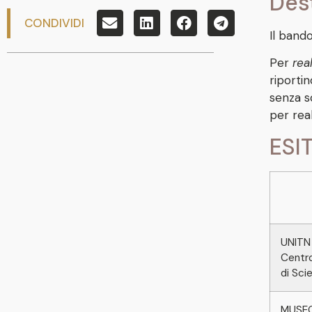
Dest
CONDIVIDI
Il band
Per
rea
riporti
senza s
per real
ESIT
UNITN
Centro
di Sci
MUSE