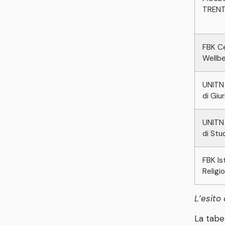
TRENT
FBK Ce
Wellbe
UNITN 
di Giu
UNITN 
di Stud
FBK Is
Religi
L’esito
La tabe