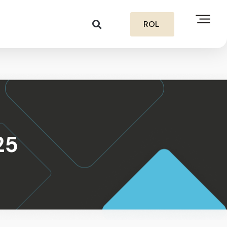
ROL
25