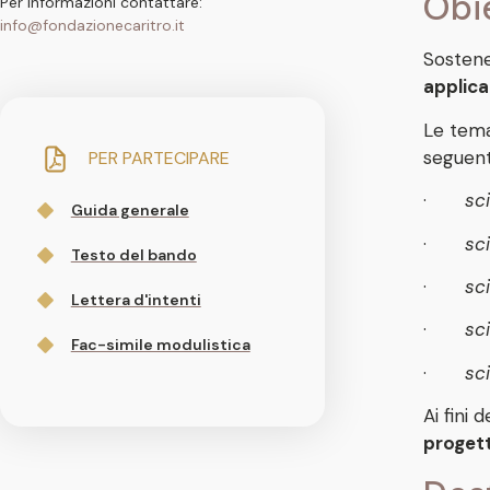
Obi
Per informazioni contattare:
info@fondazionecaritro.it
Sostene
applica
Le tema
seguen
PER PARTECIPARE
·
sci
Guida generale
·
sc
Testo del bando
·
sc
Lettera d'intenti
·
sc
Fac-simile modulistica
·
sci
Ai fini
proget