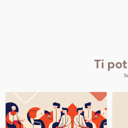
Ti po
S