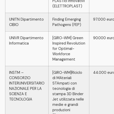
PLASTici innovativi
(ELETTROPLAST)
UNITN Dipartimento
Finding Emerging
97.000 eur
CIBIO
Pathogens (FEP)
UNIVR Dipartimento
[GIRO-WM] Green
90.000 eur
Informatica
Inspired Revolution
for Optimal-
Workforce
Management
INSTM –
[GIRO-WM]RIciclo
44.000 eur
CONSORZIO
di MAteriali
INTERUNIVERSITARIO
STAmpati con
NAZIONALE PER LA
tecnologia di
SCIENZA E
stampa 3D Binder
TECNOLOGIA
Jet utilizzata nelle
medie e grandi
produzioni