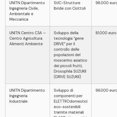
UNITN Dipartimento
StIC-Strutture
98.000 eur
Ingegneria Civile,
Ibride con Ciottoli
Ambientale e
Meccanica
UNITN Centro C3A –
Sviluppo della
81.000 euro
Centro Agricoltura
tecnologia “gene
Alimenti Ambiente
DRIVE” per il
controllo delle
popolazioni del
moscerino asiatico
dei piccoli frutti,
Drosophila SUZUKII
(DRIVE SUZUKII)
UNITN Dipartimento
Sviluppo di
96.000 eur
Ingegneria
componenti per
Industriale
ELETTROdomestici
eco-sostenibili
tramite materiali