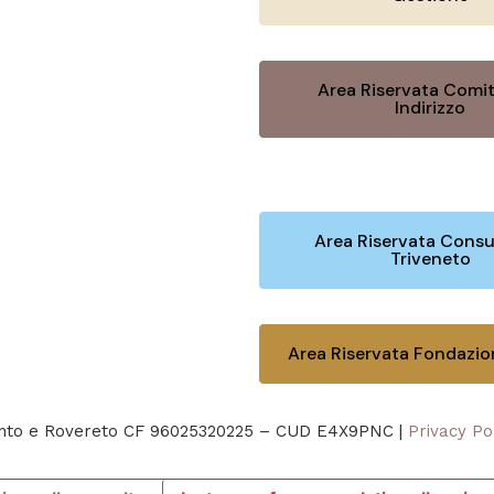
Area Riservata Comit
Indirizzo
Area Riservata Consu
Triveneto
Area Riservata Fondazi
rento e Rovereto CF 96025320225 – CUD E4X9PNC |
Privacy Po