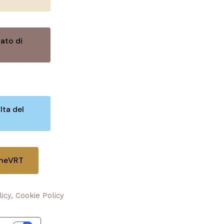
ato di
lta del
oneVRT
licy, Cookie Policy