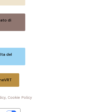
ato di
lta del
oneVRT
licy, Cookie Policy