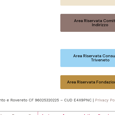
Area Riservata Comit
Indirizzo
Area Riservata Consu
Triveneto
Area Riservata Fondazi
rento e Rovereto CF 96025320225 – CUD E4X9PNC |
Privacy Po