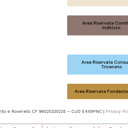
Area Riservata Comit
Indirizzo
Area Riservata Consu
Triveneto
Area Riservata Fondazi
rento e Rovereto CF 96025320225 – CUD E4X9PNC |
Privacy Po