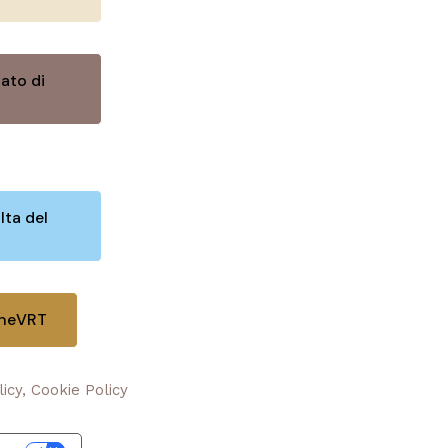
ato di
lta del
oneVRT
licy, Cookie Policy