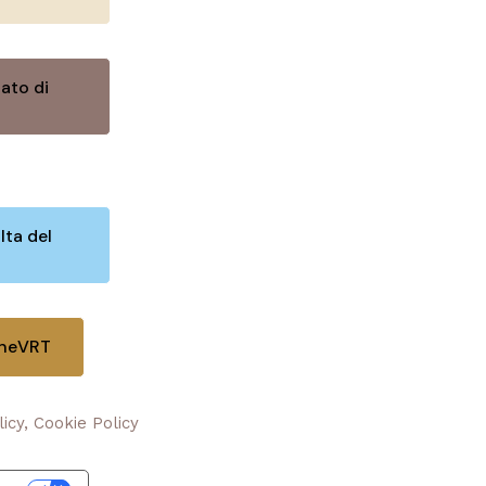
ato di
lta del
oneVRT
licy, Cookie Policy