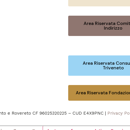
Area Riservata Comit
Indirizzo
Area Riservata Consu
Triveneto
Area Riservata Fondazi
rento e Rovereto CF 96025320225 – CUD E4X9PNC |
Privacy Po