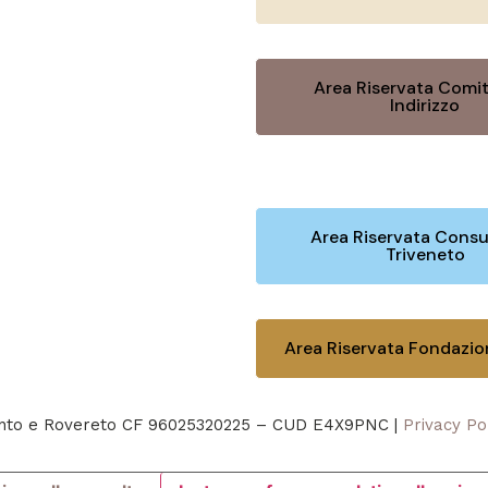
Area Riservata Comit
Indirizzo
Area Riservata Consu
Triveneto
Area Riservata Fondazi
rento e Rovereto CF 96025320225 – CUD E4X9PNC |
Privacy Po