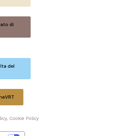
ato di
lta del
oneVRT
licy, Cookie Policy