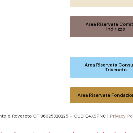
Area Riservata Comit
Indirizzo
Area Riservata Consu
Triveneto
Area Riservata Fondazi
rento e Rovereto CF 96025320225 – CUD E4X9PNC |
Privacy Po