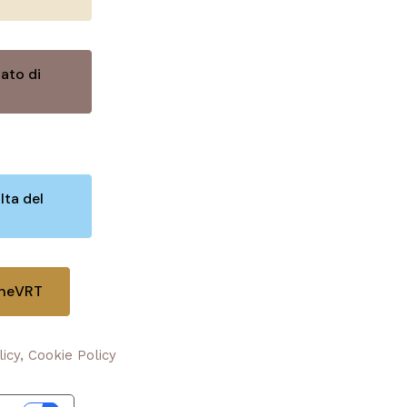
ato di
lta del
oneVRT
licy, Cookie Policy