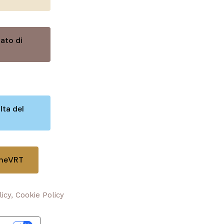
ato di
lta del
oneVRT
licy, Cookie Policy