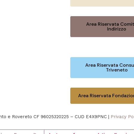
Area Riservata Comit
Indirizzo
Area Riservata Consu
Triveneto
Area Riservata Fondazi
rento e Rovereto CF 96025320225 – CUD E4X9PNC |
Privacy Po