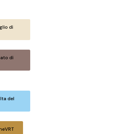
lio di
ato di
lta del
oneVRT