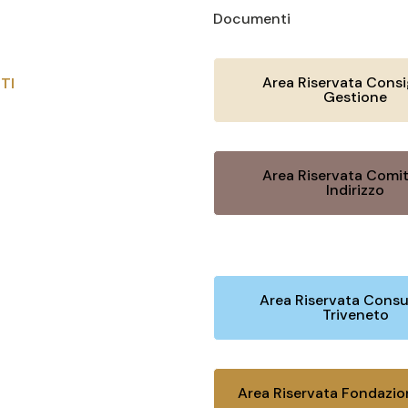
Documenti
Area Riservata Consig
TI
Gestione
Area Riservata Comit
Indirizzo
Area Riservata Consu
Triveneto
Area Riservata Fondazi