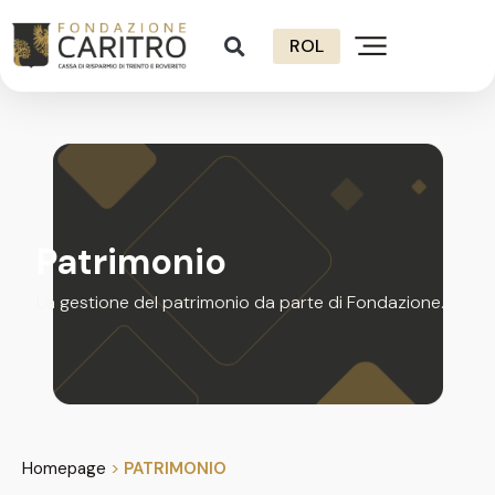
ROL
Patrimonio
La gestione del patrimonio da parte di Fondazione.
Homepage
>
PATRIMONIO