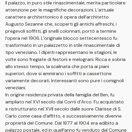
Il palazzo, in puro stile rinascimentale, merita particolare
attenzione per le magnifiche decorazioni. L’attuale
carattere architettonico è opera dell’architetto
Augusto Sezanne che, scoperti gli antichi affreschi, i
pregevoli soffitti, gli snelli colonnati, portò a termine
l’opera nel 1906. L’originale blocco settecentesco fu
trasformato in un palazzetto in stile rinascimentale di
tipo veneziano. I dipinti rappresentano le stagioni, le
volte sono fregiate di festoni e melograni. Ricca e sobria
allo stesso tempo, la scalinata che porta ai piani
superiori, dove si ammirano i soffitti a cassettone
variamente decorati. Interessanti sono pure i comignoli
veneziani.
In origine residenza privata della famiglia del Ben, fu
ampliato nel XVI secolo dai Conti d’Arco. Fu acquistato
e ristrutturato nel XVII secolo dalle suore Clarisse di S.
Carlo come casa d’affitto, e successivamente divenne
proprietà del Comune. Dal 1877 al 1904 era adibito a
palazzo postale, ed in quell’anno fu venduto dal Comune